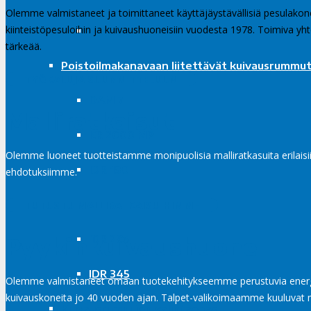
Olemme valmistaneet ja toimittaneet käyttäjäystävällisiä pesulakoneit
kiinteistöpesuloihin ja kuivaushuoneisiin vuodesta 1978. Toimiva yhte
IHP 345
tärkeää.
Poistoilmakanavaan liitettävät kuivausrummu
TYÖKALUJA SUUNNITTELUUN
DAM 7
Malliratkaisut
KR 2000 MP
Olemme luoneet tuotteistamme monipuolisia malliratkasuita erilaisiin
IDR 190
ehdotuksiimme.
IDR 250
TUTUSTU MALLIRATKAISUIHIMME
Pyykinkuivaushuone
IDR 285
IDR 345
Olemme valmistaneet omaan tuotekehitykseemme perustuvia energia
kuivauskoneita jo 40 vuoden ajan. Talpet-valikoimaamme kuuluvat m
Kuivausrumpujen valintaopas