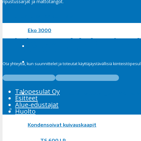
ripustussarjat ja mattotangot.
Kuivauskoneet
TUTUSTU RATKAISUIHIMME
Eko 3000
Toimivat pesulakokonaisuude
Talpet-tuotteilla
Eko 4000
Sahara Eko
Ota yhteyttä, kun suunnittelet ja toteutat käyttäjäystävällisiä kiinteistöpe
YHTEYSTIEDOT
SUUNNITTELIJOILLE
Lisävarusteet
Talopesulat Oy
Ripustussarjat TRS ja mattotangot TMKT kuiv
Esitteet
Alue-edustajat
Kuivauskaapit
Huolto
Kondensoivat kuivauskaapit
TS 600 LP