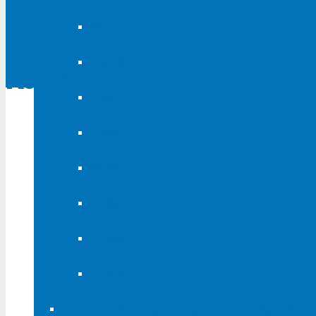
SC 70
CW 10
Kuivausrumpu Talpet I
IY 65
IY 80
IY 105
IY 135
IY 180
IY 240
Keskilinkoavat pesukoneet, erikoiskäyttöön