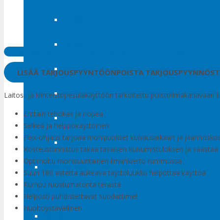
IA 80
IA 105
LATAA ESITE
3D-OBJEKTI
RT-KORTTI
IA 135
LISÄÄ TARJOUSPYYNTÖÖN
POISTA TARJOUSPYYNNÖS
IA 180
Laitos- ja kiinteistöpesulakäyttöön tarkoitettu poistoilmakanavaan l
Erittäin tehokas ja nopea
IA 240
Selkeä ja helppokäyttöinen
Flex-ohjaus tarjoaa monipuoliset kuivausaikaan ja jäännösk
IA 280
Kosteustunnistus takaa tasaisen kuivumistuloksen ja säästää
Optimoitu monisuuntainen ilmankierto rummussa
Pesukoneiden valintaopas
Suuri 180 astetta aukeava täyttöluukku helpottaa käyttöä
Rumpu ruostumatonta terästä
Pesutornit
Helposti puhdistettavat suodattimet
Huoltoystävällinen
CS 10