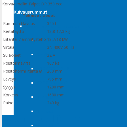
Korvaa mallin Talpet DR 350 eco
Kuivausrummut
Tekniset tiedot
Rummun tilavuus
345 l
Kondensoivat kuivausrummut
Kertatäyttö
13,8-17,3 kg
Liitäntä- /lämmitysteho
18,7/18 kW
DAM 7 HP
Virtalaji
3N 400V 50 Hz
DAM 7 C
Sulakkeet
32 A
Poistoilmavirta
167 l/s
KR 2000 MP LP
Poistohormiliitäntä Ø
200 mm
Leveys
795 mm
KR 2000 MP C
Syvyys
1280 mm
Korkeus
1680 mm
IHP 195
Paino
240 kg
IHP 250
Suunnittelijoille
IHP 285