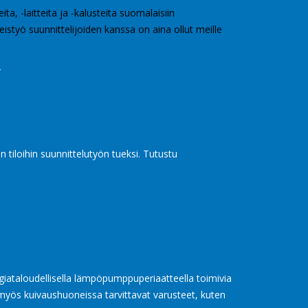
a, -laitteita ja -kalusteita suomalaisiin
istyö suunnittelijoiden kanssa on aina ollut meille
t
 tiloihin suunnittelutyön tueksi. Tutustu
taloudellisella lämpöpumppuperiaatteella toimivia
yös kuivaushuoneissa tarvittavat varusteet, kuten