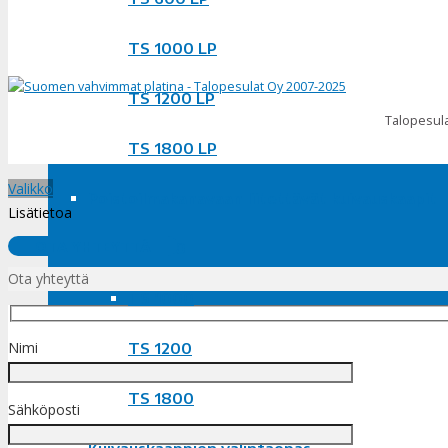
TS 1000 LP
TS 1200 LP
Talopesula
TS 1800 LP
Valikko
Poistoilmakanavaan liitettävät kuivauskaapit
Lisätietoa
OTA YHTEYTTÄ
TS 600
Ota yhteyttä
TS 1000
Nimi
TS 1200
TS 1800
Sähköposti