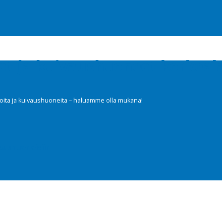
t ja kuivaushuoneet korkeala
suloita ja kuivaushuoneita – haluamme olla mukana!
aushuoneisiin