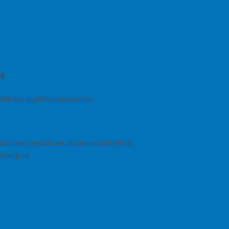
TÄ
iitettävä pyykinkuivausrumpu.
osteuteen perustuvat automaattiohjelmat
 energiaa