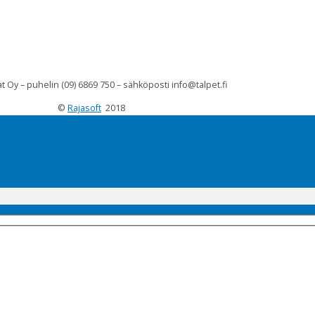
t Oy – puhelin (09) 6869 750 – sähköposti info@talpet.fi
©
Rajasoft
2018