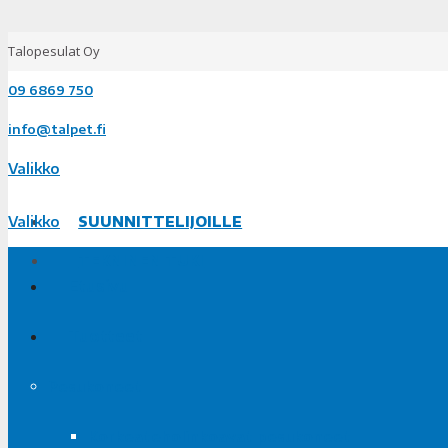
Talopesulat Oy
09 6869 750
info@talpet.fi
Valikko
Valikko
SUUNNITTELIJOILLE
TEKNINEN TUKI
Etusivu
Tuotteet
Pesukoneet
Korkeateholinkoavat pesukoneet