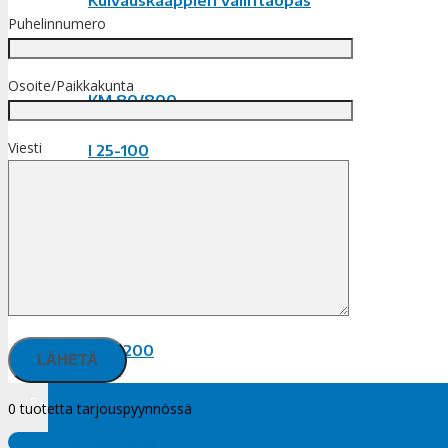
Kuivauskaappien valintaopas
Puhelinnumero
Mankelit
Osoite/Paikkakunta
KM 80/800
Viesti
I 25-100
I 25-120
I 25-140
I 30-160
I 30-200
Rahastimet
0
tuotetta tarjouspyynnössä
PYYDÄ TARJOUS