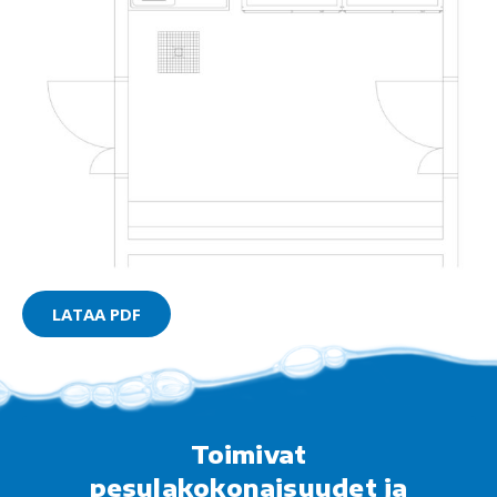
LATAA PDF
Toimivat
pesulakokonaisuudet ja