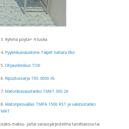
13. Ryhmä pöytä+ 4 tuolia
14.
Pyykinkuivauskone Talpet Sahara Eko
15.
Ohjauskeskus TOK
16.
Ripustussarja TRS 3000 4S
17.
Matonkuivaustanko TMKT 300 2K
18.
Matonpesuallas
TMPA 1500 RST ja valutustanko
TMKT
Lisäksi maksu- ja/tai varausjärjestelmä tarvittaessa tai