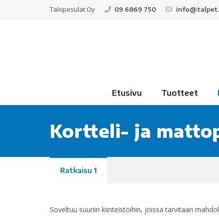
Talopesulat Oy
09 6869 750
info@talpet.
Etusivu
Tuotteet
Kortteli- ja matt
Ratkaisu 1
Soveltuu suuriin kiinteistöihin, joissa tarvitaan mah