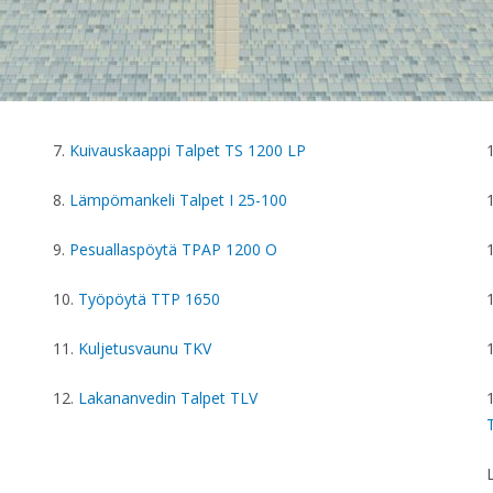
7.
Kuivauskaappi Talpet TS 1200 LP
8.
Lämpömankeli Talpet I 25-100
9.
Pesuallaspöytä
TPAP 1200 O
10.
Työpöytä
TTP 1650
11.
Kuljetusvaunu TKV
12.
Lakananvedin Talpet TLV