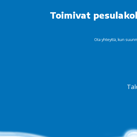
Toimivat pesulako
Ota yhteyttä, kun suunni
Tal