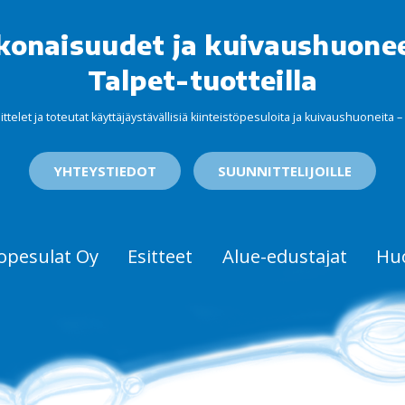
konaisuudet ja kuivaushuoneet
Talpet-tuotteilla
ttelet ja toteutat käyttäjäystävällisiä kiinteistöpesuloita ja kuivaushuoneit
YHTEYSTIEDOT
SUUNNITTELIJOILLE
opesulat Oy
Esitteet
Alue-edustajat
Hu