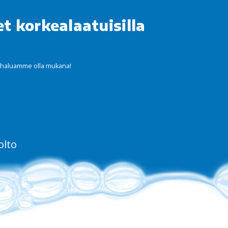
 korkealaatuisilla
a – haluamme olla mukana!
olto